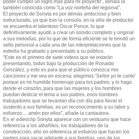
poder cumplir un logro más para mi proyecto”, señala la
también conocida como “La voz norteña del regional”.
El proyecto de Sonyta es por demás ambicioso y bien
estructurado, ya que tras la consola, en la silla de productor
se encuentra el talentoso Óscar Ponce, lo que
definitivamente ayudó a crear un sonido completo y original
a sus melodías, por lo que de forma eficiente se le brindó un
sello personal a cada una de las interpretaciones que la
estrella ha grabado y presentado a su público.
“Este es el primero de siete videos que se estarán
presentando, todos bajo la producción de Ronaldo
González, y esto es para que el público conozca mis
canciones y me vea en escena; elegimos ‘Señor yo le canto’
porque es mi humilde homenaje para los padres, y lo hago
desde el corazón, para que las mujeres y los hombres
puedan dedicar el tema a sus padres, esos hombres
trabajadores que se levantan día con día para llevar el
sustento a sus familias, es un reconocimiento a su labor y
esfuerzo… amén por ellos”, añade la cantautora.
En el videoclip Sonyta aparece con un vestuario que hace
referencia a los albañiles, los trabajadores de la
construcción, ello en referencia al esfuerzo que hacen los
padres para sacar adelante a sus familias, uno de los