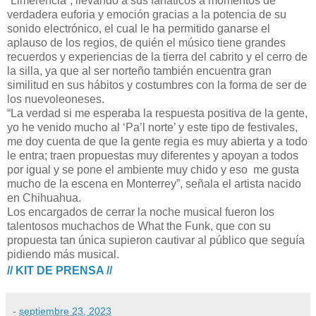
“Limerencia”, llevando a sus fanáticos a momentos de
verdadera euforia y emoción gracias a la potencia de su
sonido electrónico, el cual le ha permitido ganarse el
aplauso de los regios, de quién el músico tiene grandes
recuerdos y experiencias de la tierra del cabrito y el cerro de
la silla, ya que al ser norteño también encuentra gran
similitud en sus hábitos y costumbres con la forma de ser de
los nuevoleoneses.
“La verdad si me esperaba la respuesta positiva de la gente,
yo he venido mucho al ‘Pa’l norte’ y este tipo de festivales,
me doy cuenta de que la gente regia es muy abierta y a todo
le entra; traen propuestas muy diferentes y apoyan a todos
por igual y se pone el ambiente muy chido y eso me gusta
mucho de la escena en Monterrey”, señala el artista nacido
en Chihuahua.
Los encargados de cerrar la noche musical fueron los
talentosos muchachos de What the Funk, que con su
propuesta tan única supieron cautivar al público que seguía
pidiendo más musical.
// KIT DE PRENSA //
-
septiembre 23, 2023