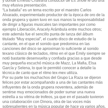
y donde Ernesto Chavana conductor de Es Show le dio una
muy efusiva presentación.
“La batalla” es un tema escrito por el maestro Carlos
Alvarado, experimentado productor de la época de oro de la
onda grupera y quien tuvo en sus manos la responsabilidad
de dirigir a figuras musicales tan importantes por como
ejemplo Liberación, Aracely Arámbula entre muchos otros;
este además fue el sencillo punta de lanza del álbum
titulado “Muy especial”, el cuarto disco de estudio de la
cantante, en el que el sonido que predomina en las
canciones del disco se aproximan lo suficiente al sonido
texano clásico de teclados, ritmo en el que Emily siempre se
notó bastante desenvuelta y confiada gracias a que desde
muy pequeña escuchó música de Mazz, La Mafia, Elsa
García y Selena, lo que le permitió conocer a detalle la
técnica de canto que el ritmo tex-mex utiliza.
Por su parte los muchachos del Grupo La Raza se dijeron
felices por estar acompañando a una de las cantantes más
influyentes de la onda grupera noventera, además de
sentirse muy emocionados de poder sumar una nueva
estrella a su vitrina de trofeos, ya que en el pasado tuvieron
una colaboración con Dinora, otra de las voces más
sobresalientes en la música popular de hace ya varios años,